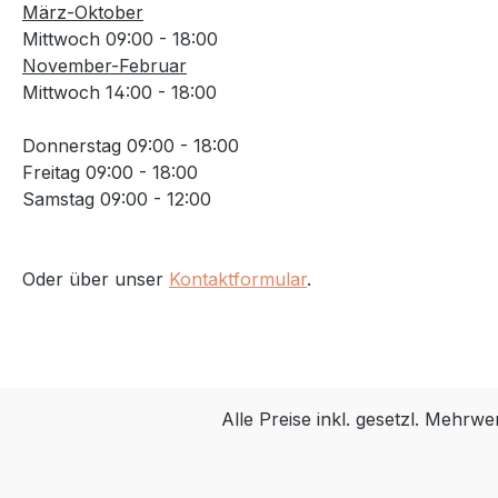
März-Oktober
Neigungsverstellfunktion des
Mittwoch 09:00 - 18:00
gesamten Sitzes für eine optimale
November-Februar
Ruheposition Dämpfungssystem
Mittwoch 14:00 - 18:00
Separate Gurtzungen - Helm kann
beim Anschnallen aufgesetzt
Donnerstag 09:00 - 18:00
bleiben Sicherer 5-Punkt-Gurt
Freitag 09:00 - 18:00
Wasserabweisend / einfach zu
Samstag 09:00 - 12:00
reinigen Reflektor an der Rückseite
Doppelwandige Konstruktion
Einfache Anpassung (ohne
Oder über unser
Kontaktformular
.
Hilfsmittel): Kopfstütze &
Ruhefunktion, Gurtzeug, Höhe der
Fußstütze, Breite der Fußriemen
nur für gepäckträgermotage
gemäß ISO 11243:2016 max.
Gepäckträgerbreite: 120-175mm
Alle Preise inkl. gesetzl. Mehrwe
runde Rohre Ø 10-22mm
Tragfähigkeit: 27kg 10cm Freiraum
erforderlich nur für symmetrische