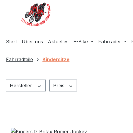
m Hauptinhalt springen
Zur Suche springen
Zur Hauptnavigation springen
Start
Über uns
Aktuelles
E-Bike
Fahrräder
Fahrradteile
Kindersitze
Hersteller
Preis