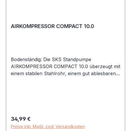
AIRKOMPRESSOR COMPACT 10.0
Bodenständig: Die SKS Standpumpe
AIRKOMPRESSOR COMPACT 10.0 überzeugt mit
einem stabilen Stahlrohr, einem gut ablesbaren
Präzisionsmanometer und dem verbesserten
MULTI VALVE-Kopf „MV EASY“ für alle
Ventilarten.Der robuste Standfuß aus Kunststoff
verleiht der Pumpe Stabilität, der Kunststoffgriff
liegt gut in der Hand.**Die ideale
Einstiegspumpe**Problemlos lassen sich
Regulärer Preis:
34,99 €
Fahrrad Reifen mit dieser kompakten
Preise inkl. MwSt. zzgl. Versandkosten
Standpumpe bis zu einem Druck von 10 bar