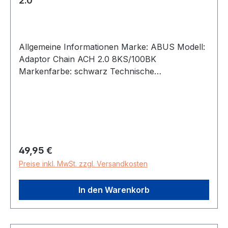
2.0
Allgemeine Informationen Marke: ABUS Modell:
Adaptor Chain ACH 2.0 8KS/100BK
Markenfarbe: schwarz Technische
Informationen Schlösser & Sicherungen [Typ]:
Anschließkette Material: Stahl Schlosslänge
(mm): 1000 Durchmesser (mm): 8 Gewicht in kg:
1,4 Gewicht in gr: 1400
Regulärer Preis:
49,95 €
Preise inkl. MwSt. zzgl. Versandkosten
In den Warenkorb