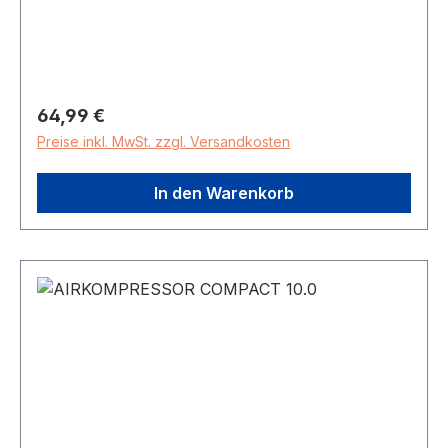
GriffVentilanschluss: AV, SV, DV (MV
EASY)Digitalmanometer für höchste
Messgenauigkeit BAR / PSI: 63 mmStabiler
MetallfußStabilers MetallrohrErgonomisch
geformter Soft-Touch-Griff
Regulärer Preis:
64,99 €
Preise inkl. MwSt. zzgl. Versandkosten
In den Warenkorb