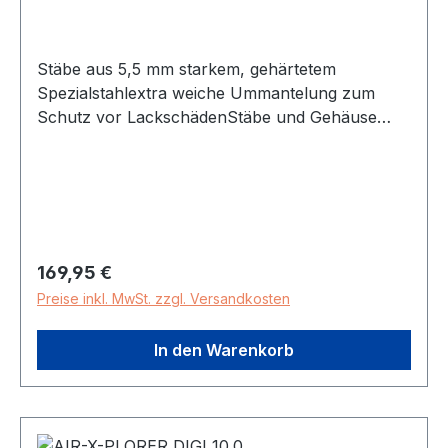
Stäbe aus 5,5 mm starkem, gehärtetem
Spezialstahlextra weiche Ummantelung zum
Schutz vor LackschädenStäbe und Gehäuse
sowie tragende Teile des
Verriegelungsmechanismussind aus speziell
gehärtetem Stahl gefertigtXPlus Zylinder für
äußerst hohen Schutz vor Manipulationen, z.B.
Pickinginkl. Halter SHABUS Security Level 15 -
Schlosslänge (mm): 1100 - Gewicht in kg: 2,332
Regulärer Preis:
169,95 €
Preise inkl. MwSt. zzgl. Versandkosten
In den Warenkorb