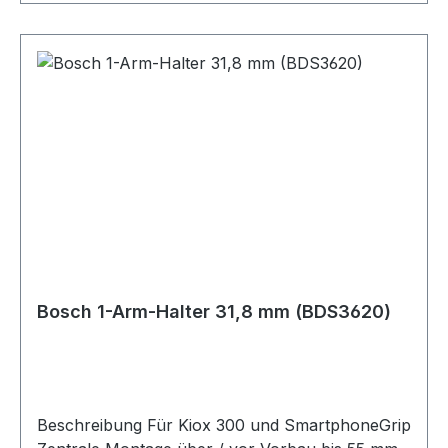
in weniger als 3,5 Stunden vollständig
aufgeladen!LICHTKEGEL: 90 Meter 'sehen' 5000
Meter 'gesehen werden'RÜCKLICHT: 300 Meter
'gesehen' werden leistungsstarke 70 Lux LED-
Frontleuchte Rücklicht mit Bremslichtfunktion
Frontlicht: 90m weit sehen, 5000m weit gesehen
werden Rücklicht: 300m weit gesehen werden 3
Lichtmodi Batterieladezeit vorne: 3.5 Stunden
Batterieladezeit hinten: 1.5 Stunden
Bosch 1-Arm-Halter 31,8 mm (BDS3620)
Beschreibung Für Kiox 300 und SmartphoneGrip