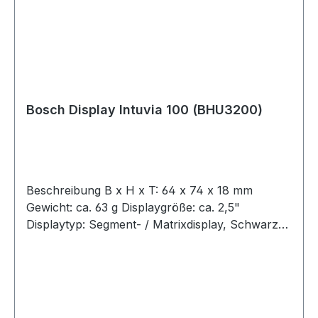
Bosch Display Intuvia 100 (BHU3200)
Beschreibung B x H x T: 64 x 74 x 18 mm
Gewicht: ca. 63 g Displaygröße: ca. 2,5"
Displaytyp: Segment- / Matrixdisplay, Schwarz-
Weiß, 100 x 25 Pixel Stromversorgung:
Knopfzelle CR2450 Verbindung mit eBike-
System: Bluetooth 5.0 Low Energy*
Bedieneinheit: LED Remote / System Controller
mit oder ohne Mini Remote *Kompatibel mit