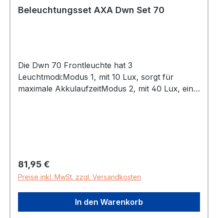
Beleuchtungsset AXA Dwn Set 70
Die Dwn 70 Frontleuchte hat 3
Leuchtmodi:Modus 1, mit 10 Lux, sorgt für
maximale AkkulaufzeitModus 2, mit 40 Lux, ein
schöner ZwischenmodusModus 3, mit 70 Lux,
bietet eine optimale LichtleistungDer Akku des
Vorderlichts bietet bis zu 20 Stunden
Betriebsdauer. Der Akku des Rücklichts bietet bis
zu 7 Stunden Fahrvergnügen.Das Rücklicht hat
eine integrierte Bremslichtfunktion. Eine
Regulärer Preis:
81,95 €
Bremslichtfunktion macht das Radfahren im
Preise inkl. MwSt. zzgl. Versandkosten
Straßenverkehr sicherer. Die Batterieanzeige
zeigt 5 Stufen der Restladung an. Wenn die
In den Warenkorb
Batterieleistunng unter 20 % sinkt, leuchtet die
Anzeige rot. Wenn Sie den Akku aufladen, ist er