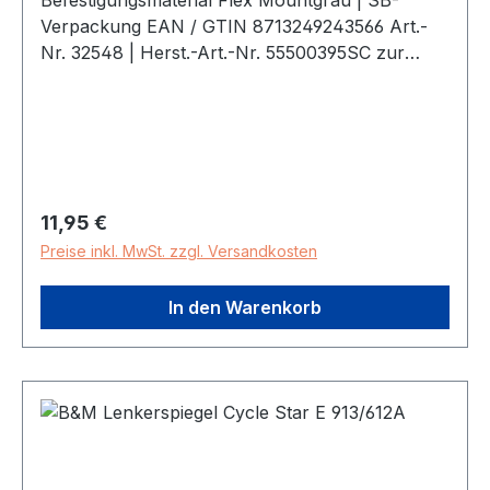
Befestigungsmaterial Flex Mountgrau | SB-
Verpackung EAN / GTIN 8713249243566 Art.-
Nr. 32548 | Herst.-Art.-Nr. 55500395SC zur
Montage aller RahmenschlösserDefefender,
Victory, Solidinkl. Befestigungsmaterial
Regulärer Preis:
11,95 €
Preise inkl. MwSt. zzgl. Versandkosten
In den Warenkorb