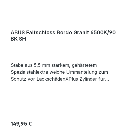
ABUS Faltschloss Bordo Granit 6500K/90
BK SH
Stäbe aus 5,5 mm starkem, gehärtetem
Spezialstahlextra weiche Ummantelung zum
Schutz vor LackschädenXPlus Zylinder für
äußerst hohen Schutz vor Manipulationen, z.B.
Pickinginkl. Halter SHABUS Security Level 15
Material: Stahl Schließmethode: Schlüssel
Schlosslänge (mm): 900 Gewicht in kg: 2,332
Regulärer Preis:
149,95 €