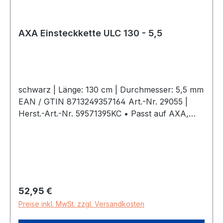
AXA Einsteckkette ULC 130 - 5,5
schwarz | Länge: 130 cm | Durchmesser: 5,5 mm
EAN / GTIN 8713249357164 Art.-Nr. 29055 |
Herst.-Art.-Nr. 59571395KC • Passt auf AXA,
Defender, Victory, Solid Plus, Imenso und Block
XXL• Universell, passt auch auf
Rahmenschlösser anderer Marken• Steckstift ø
10 mm• Tragfähigkeit bis zu 2 kg•
Wetterbeständig• Starker Polyesterbezug zur
Vermeidung von Schäden• Praktische
Regulärer Preis:
52,95 €
Aufbewahrungstasche
Preise inkl. MwSt. zzgl. Versandkosten