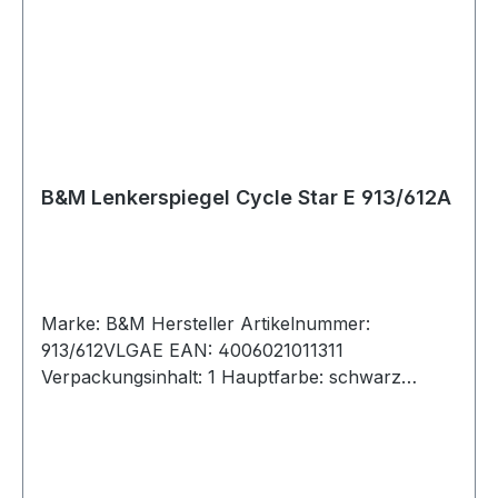
B&M Lenkerspiegel Cycle Star E 913/612A
Marke: B&M Hersteller Artikelnummer:
913/612VLGAE EAN: 4006021011311
Verpackungsinhalt: 1 Hauptfarbe: schwarz
Markenfarbe: schwarz Gewicht in kg: 0,16
Gewicht in gr: 160 Modell: Cycle Star E 913/612
VLGAE Spiegelmaterial: Kunststoff Spiegel
klappbar: Ja Verstellbar: Ja Spiegel-Anbau: links