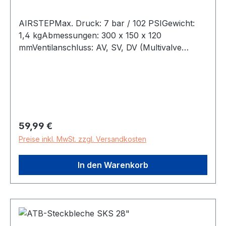
AIRSTEPMax. Druck: 7 bar / 102 PSIGewicht:
1,4 kgAbmessungen: 300 x 150 x 120
mmVentilanschluss: AV, SV, DV (Multivalve
Ventilanschluss)inkl. Wandhalter
Regulärer Preis:
59,99 €
Preise inkl. MwSt. zzgl. Versandkosten
In den Warenkorb