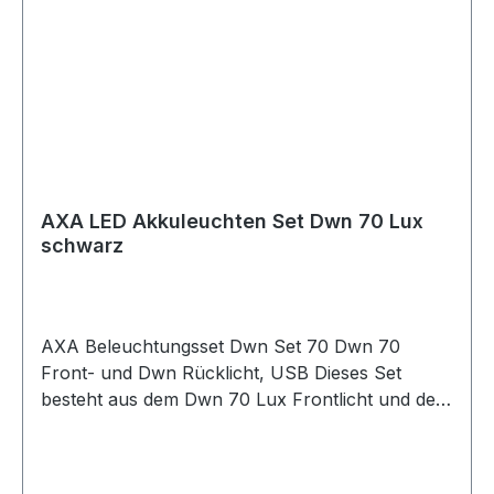
Fahrzeugs Internationaler Schlüsseldienst
Montage Tipp für den Halter an Räder ohne
Gewinde: Axa Flex Mount (2231025100)
verwenden Spezifikationen Sonstiges
Gewicht: 950 gram Marke: AXA
Lieferumfang: Schloss Durchmesser (mm): 8
Modellbezeichnung Nummer: 600 / 800 / 1000
Länge (mm): 1000
Schließsystem: Zylinderschloss Farbe /
AXA LED Akkuleuchten Set Dwn 70 Lux
schwarz
Dekor: schwarz
AXA Beleuchtungsset Dwn Set 70 Dwn 70
Front- und Dwn Rücklicht, USB Dieses Set
besteht aus dem Dwn 70 Lux Frontlicht und dem
Dwn Rücklicht mit Bremslichtfunktion. Beide
Leuchten sind per USB aufladbar und eignen
sich dank des flexiblen Gummibandes zur