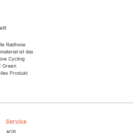
llt
elle Radhose
aterial ist das
tive Cycling
E Green
lles Produkt
Service
AGB