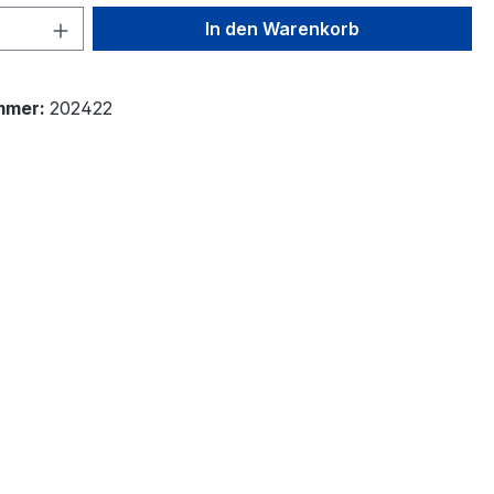
 Anzahl: Gib den gewünschten Wert ein 
In den Warenkorb
mmer:
202422