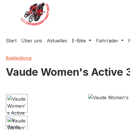
m Hauptinhalt springen
Zur Suche springen
Zur Hauptnavigation springen
Start
Über uns
Aktuelles
E-Bike
Fahrräder
Bekleidung
Vaude Women's Active 3
Bildergalerie überspringen