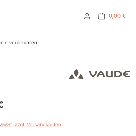
0,00 €
Ware
min vereinbaren
eis:
€
. MwSt. zzgl. Versandkosten