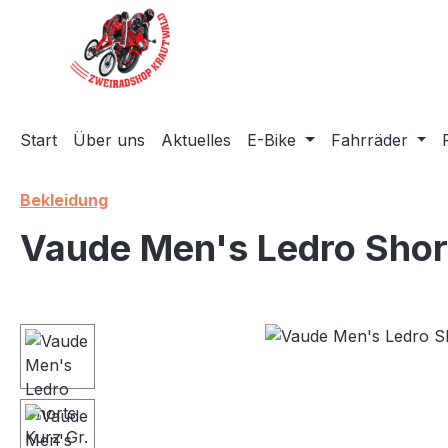
m Hauptinhalt springen
Zur Suche springen
Zur Hauptnavigation springen
Start
Über uns
Aktuelles
E-Bike
Fahrräder
Bekleidung
Vaude Men's Ledro Shor
Bildergalerie überspringen