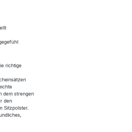
llt
gegefühl
e richtige
cheinsätzen
eichte
h dem strengen
ür den
 Sitzpolster.
ndliches,