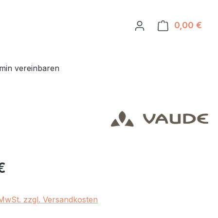
0,00 €
Ware
min vereinbaren
eis:
€
. MwSt. zzgl. Versandkosten