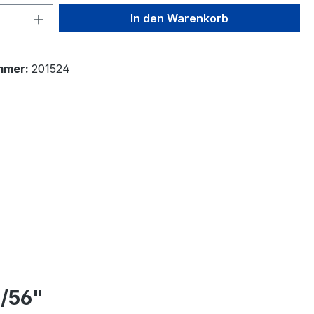
 Anzahl: Gib den gewünschten Wert ein 
In den Warenkorb
mmer:
201524
L/56"