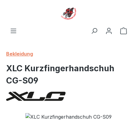
Zum Hauptinhalt springen
Ware
Bekleidung
XLC Kurzfingerhandschuh
CG-S09
Bildergalerie überspringen