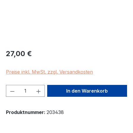
Regulärer Preis:
27,00 €
Preise inkl. MwSt. zzgl. Versandkosten
Produkt Anzahl: Gib den gewünschten We
In den Warenkorb
Produktnummer:
203438