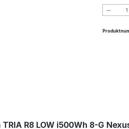
Produkt
Produktnu
a TRIA R8 LOW i500Wh 8-G Nexu