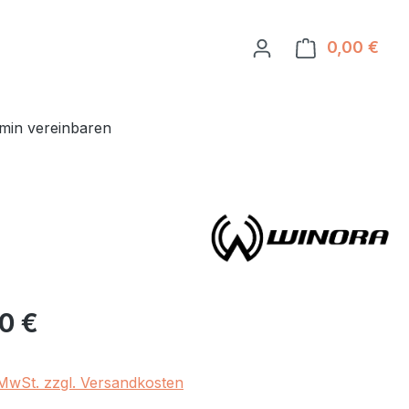
0,00 €
Ware
min vereinbaren
eis:
00 €
. MwSt. zzgl. Versandkosten