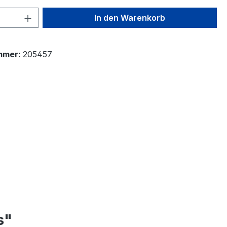
 Anzahl: Gib den gewünschten Wert ein 
In den Warenkorb
mmer:
205457
s"