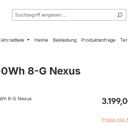
Fahrradteile
Helme
Bekleidung
Produktanfrage
Ter
00Wh 8-G Nexus
Regulärer Pr
3.199,
Preise inkl