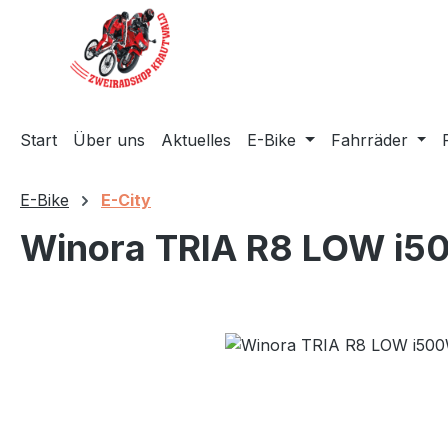
m Hauptinhalt springen
Zur Suche springen
Zur Hauptnavigation springen
Start
Über uns
Aktuelles
E-Bike
Fahrräder
E-Bike
E-City
Winora TRIA R8 LOW i5
Bildergalerie überspringen