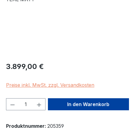
Regulärer Preis:
3.899,00 €
Preise inkl. MwSt. zzgl. Versandkosten
Produkt Anzahl: Gib den gewünschten We
In den Warenkorb
Produktnummer:
205359