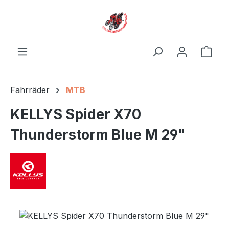
Zum Hauptinhalt springen
Ware
Fahrräder
MTB
KELLYS Spider X70
Thunderstorm Blue M 29"
Bildergalerie überspringen