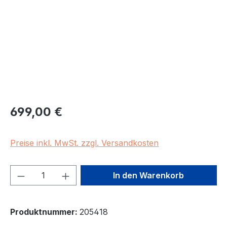
Regulärer Preis:
699,00 €
Preise inkl. MwSt. zzgl. Versandkosten
Produkt Anzahl: Gib den gewünschten We
In den Warenkorb
Produktnummer:
205418