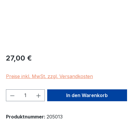
Regulärer Preis:
27,00 €
Preise inkl. MwSt. zzgl. Versandkosten
Produkt Anzahl: Gib den gewünschten We
In den Warenkorb
Produktnummer:
205013