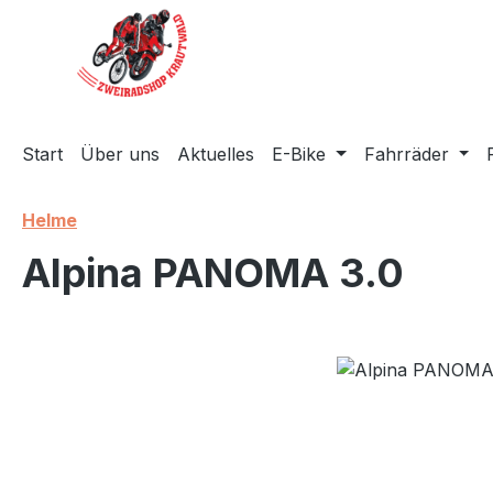
m Hauptinhalt springen
Zur Suche springen
Zur Hauptnavigation springen
Start
Über uns
Aktuelles
E-Bike
Fahrräder
Helme
Alpina PANOMA 3.0
Bildergalerie überspringen