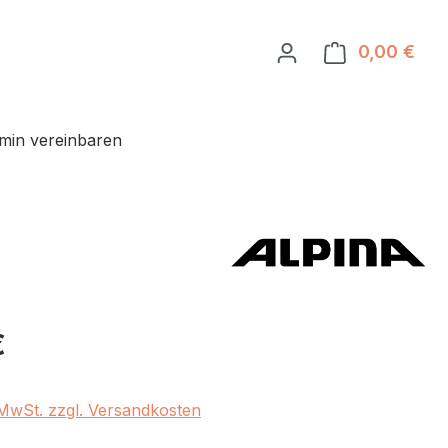
0,00 €
Ware
min vereinbaren
eis:
€
. MwSt. zzgl. Versandkosten