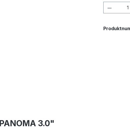
Produkt
Produktnu
a PANOMA 3.0"