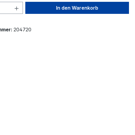
 Anzahl: Gib den gewünschten Wert ein 
In den Warenkorb
mmer:
204720