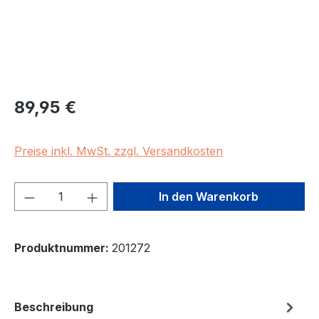
Regulärer Preis:
89,95 €
Preise inkl. MwSt. zzgl. Versandkosten
Produkt Anzahl: Gib den gewünschten We
In den Warenkorb
Produktnummer:
201272
Beschreibung