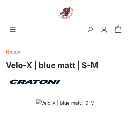
Zum Hauptinhalt springen
Ware
Helme
Velo-X | blue matt | S-M
Bildergalerie überspringen