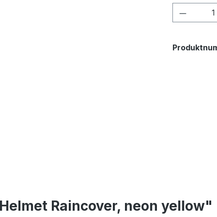
Produkt
Produktnu
Helmet Raincover, neon yellow"