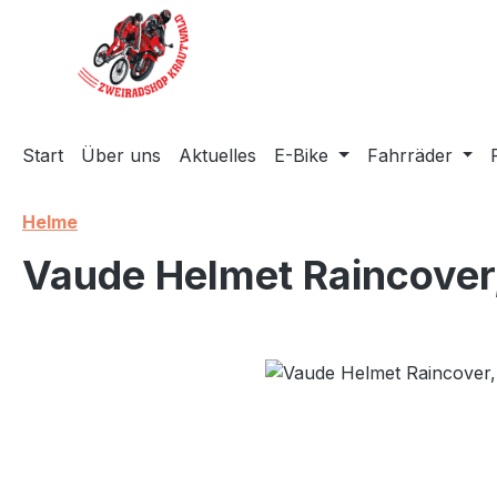
m Hauptinhalt springen
Zur Suche springen
Zur Hauptnavigation springen
Start
Über uns
Aktuelles
E-Bike
Fahrräder
Helme
Vaude Helmet Raincover
Bildergalerie überspringen