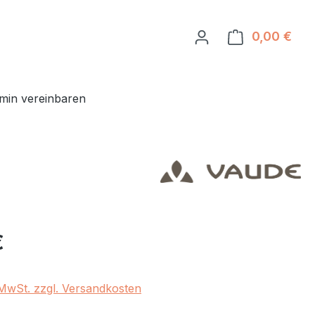
0,00 €
Ware
min vereinbaren
eis:
€
. MwSt. zzgl. Versandkosten