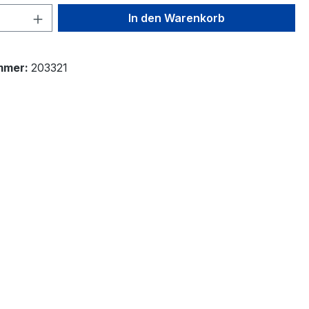
 Anzahl: Gib den gewünschten Wert ein 
In den Warenkorb
mmer:
203321