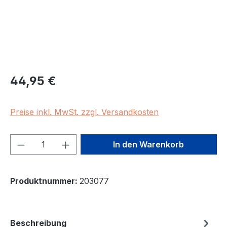
Regulärer Preis:
44,95 €
Preise inkl. MwSt. zzgl. Versandkosten
Produkt Anzahl: Gib den gewünschten We
In den Warenkorb
Produktnummer:
203077
Beschreibung