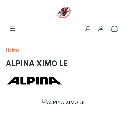
Zum Hauptinhalt springen
Ware
Helme
ALPINA XIMO LE
Bildergalerie überspringen