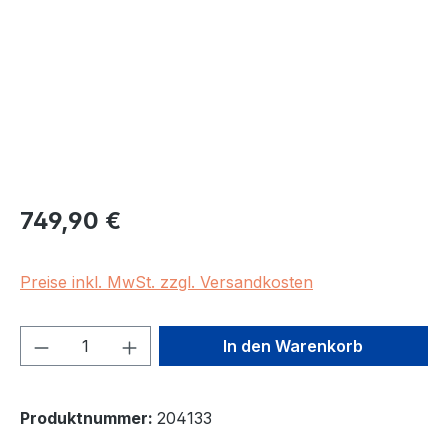
Regulärer Preis:
749,90 €
Preise inkl. MwSt. zzgl. Versandkosten
Produkt Anzahl: Gib den gewünschten We
In den Warenkorb
Produktnummer:
204133