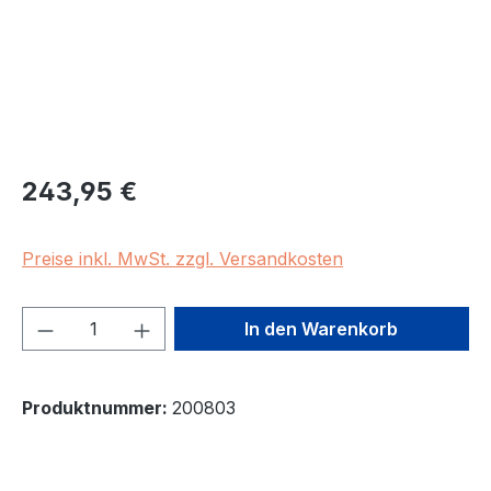
Regulärer Preis:
243,95 €
Preise inkl. MwSt. zzgl. Versandkosten
Produkt Anzahl: Gib den gewünschten We
In den Warenkorb
Produktnummer:
200803