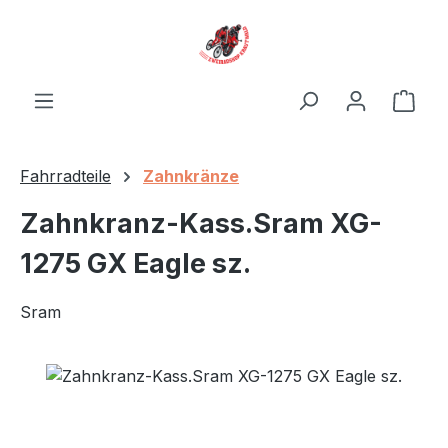
Zum Hauptinhalt springen
Ware
Fahrradteile
Zahnkränze
Zahnkranz-Kass.Sram XG-
1275 GX Eagle sz.
Sram
Bildergalerie überspringen