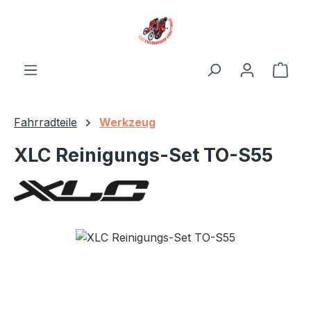
Zum Hauptinhalt springen
Ware
Fahrradteile
Werkzeug
XLC Reinigungs-Set TO-S55
Bildergalerie überspringen