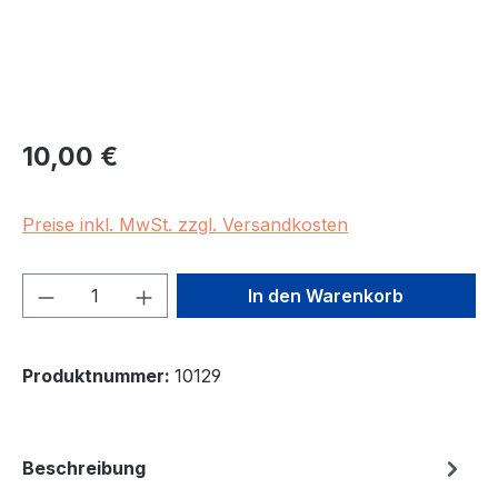
Regulärer Preis:
10,00 €
Preise inkl. MwSt. zzgl. Versandkosten
Produkt Anzahl: Gib den gewünschten We
In den Warenkorb
Produktnummer:
10129
Beschreibung