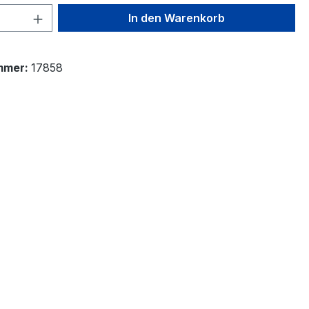
 Anzahl: Gib den gewünschten Wert ein 
In den Warenkorb
mmer:
17858