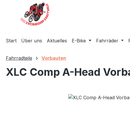
m Hauptinhalt springen
Zur Suche springen
Zur Hauptnavigation springen
Start
Über uns
Aktuelles
E-Bike
Fahrräder
Fahrradteile
Vorbauten
XLC Comp A-Head Vorba
Bildergalerie überspringen