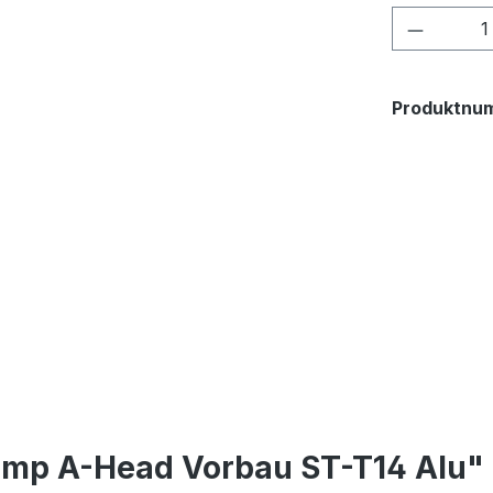
Produkt
Produktnu
omp A-Head Vorbau ST-T14 Alu"