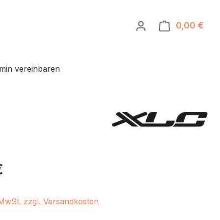
0,00 €
Ware
min vereinbaren
eis:
€
. MwSt. zzgl. Versandkosten