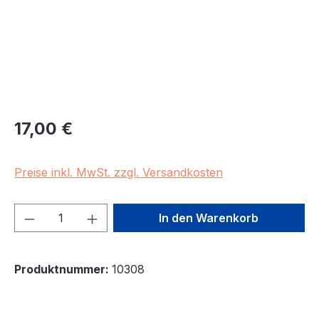
Regulärer Preis:
17,00 €
Preise inkl. MwSt. zzgl. Versandkosten
Produkt Anzahl: Gib den gewünschten We
In den Warenkorb
Produktnummer:
10308