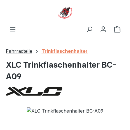
Zum Hauptinhalt springen
Ware
Fahrradteile
Trinkflaschenhalter
XLC Trinkflaschenhalter BC-
A09
Bildergalerie überspringen