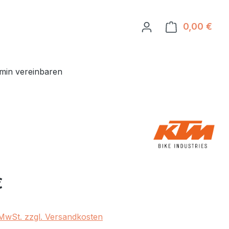
0,00 €
Ware
min vereinbaren
eis:
€
. MwSt. zzgl. Versandkosten