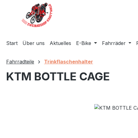
m Hauptinhalt springen
Zur Suche springen
Zur Hauptnavigation springen
Start
Über uns
Aktuelles
E-Bike
Fahrräder
Fahrradteile
Trinkflaschenhalter
KTM BOTTLE CAGE
Bildergalerie überspringen