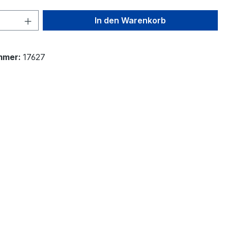
 Anzahl: Gib den gewünschten Wert ein 
In den Warenkorb
mmer:
17627