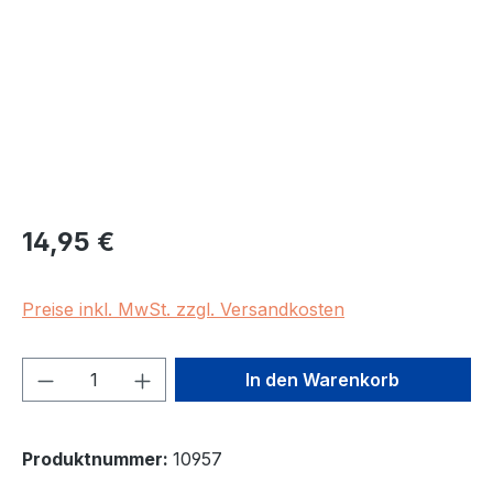
Regulärer Preis:
14,95 €
Preise inkl. MwSt. zzgl. Versandkosten
Produkt Anzahl: Gib den gewünschten We
In den Warenkorb
Produktnummer:
10957