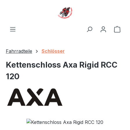
Zum Hauptinhalt springen
Ware
Fahrradteile
Schlösser
Kettenschloss Axa Rigid RCC
120
Bildergalerie überspringen