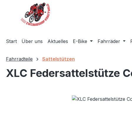
m Hauptinhalt springen
Zur Suche springen
Zur Hauptnavigation springen
Start
Über uns
Aktuelles
E-Bike
Fahrräder
Fahrradteile
Sattelstützen
XLC Federsattelstütze 
Bildergalerie überspringen