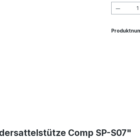
Produkt
Produktnu
dersattelstütze Comp SP-S07"