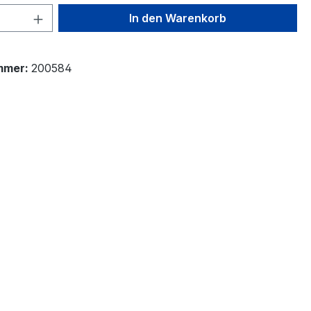
 Anzahl: Gib den gewünschten Wert ein 
In den Warenkorb
mmer:
200584