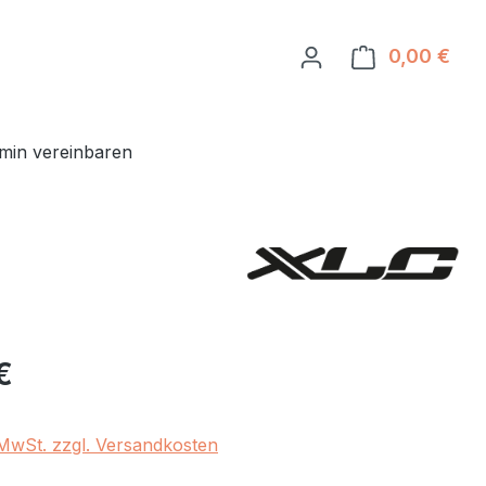
0,00 €
Ware
min vereinbaren
eis:
€
. MwSt. zzgl. Versandkosten