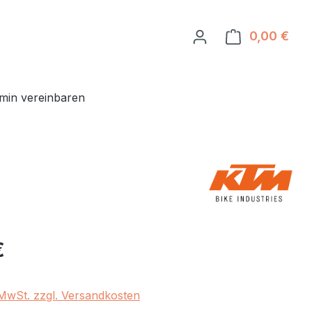
0,00 €
Ware
min vereinbaren
eis:
€
. MwSt. zzgl. Versandkosten