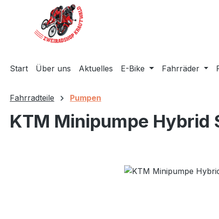
m Hauptinhalt springen
Zur Suche springen
Zur Hauptnavigation springen
Start
Über uns
Aktuelles
E-Bike
Fahrräder
Fahrradteile
Pumpen
KTM Minipumpe Hybrid 
Bildergalerie überspringen