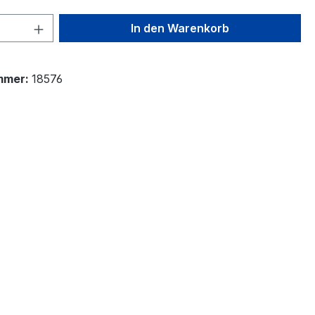
 Anzahl: Gib den gewünschten Wert ein 
In den Warenkorb
mmer:
18576