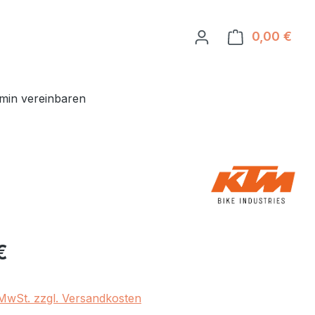
0,00 €
Ware
min vereinbaren
eis:
€
. MwSt. zzgl. Versandkosten