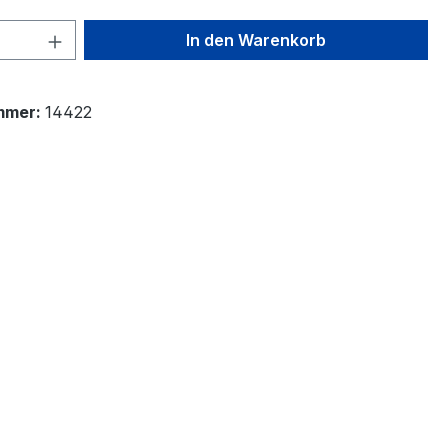
 Anzahl: Gib den gewünschten Wert ein 
In den Warenkorb
mmer:
14422