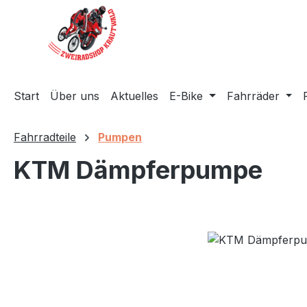
m Hauptinhalt springen
Zur Suche springen
Zur Hauptnavigation springen
Start
Über uns
Aktuelles
E-Bike
Fahrräder
Fahrradteile
Pumpen
KTM Dämpferpumpe
Bildergalerie überspringen