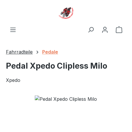
Zum Hauptinhalt springen
Ware
Fahrradteile
Pedale
Pedal Xpedo Clipless Milo
Xpedo
Bildergalerie überspringen