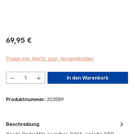
Regulärer Preis:
69,95 €
Preise inkl. MwSt. zzgl. Versandkosten
Produkt Anzahl: Gib den gewünschten We
In den Warenkorb
Produktnummer:
203589
Beschreibung