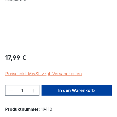
Regulärer Preis:
17,99 €
Preise inkl. MwSt. zzgl. Versandkosten
Produkt Anzahl: Gib den gewünschten We
In den Warenkorb
Produktnummer:
19410