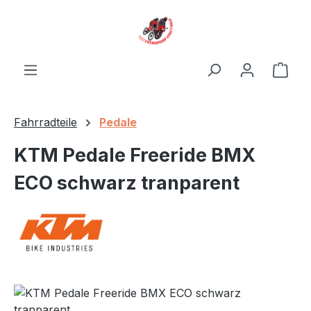
Zum Hauptinhalt springen
Ware
Fahrradteile
Pedale
KTM Pedale Freeride BMX
ECO schwarz tranparent
Bildergalerie überspringen