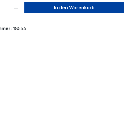
 Anzahl: Gib den gewünschten Wert ein 
In den Warenkorb
mmer:
18554