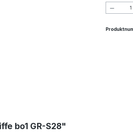
Produkt
Produktnu
iffe bo1 GR-S28"