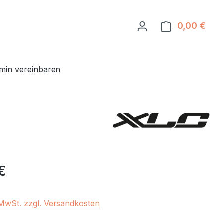
0,00 €
Ware
min vereinbaren
eis:
€
. MwSt. zzgl. Versandkosten