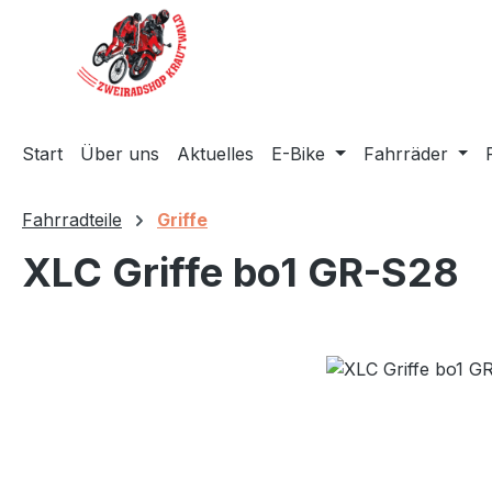
m Hauptinhalt springen
Zur Suche springen
Zur Hauptnavigation springen
Start
Über uns
Aktuelles
E-Bike
Fahrräder
Fahrradteile
Griffe
XLC Griffe bo1 GR-S28
Bildergalerie überspringen