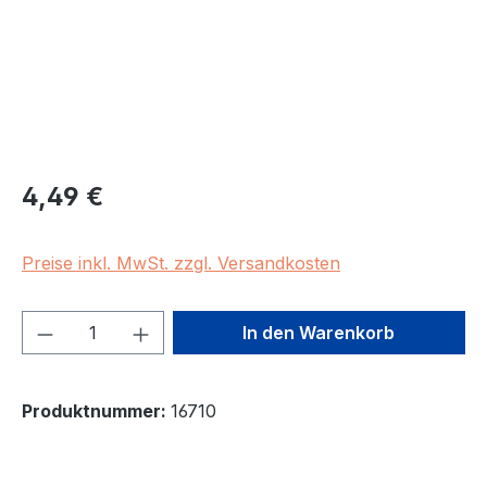
Regulärer Preis:
4,49 €
Preise inkl. MwSt. zzgl. Versandkosten
Produkt Anzahl: Gib den gewünschten We
In den Warenkorb
Produktnummer:
16710