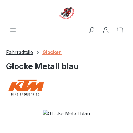
Zum Hauptinhalt springen
Ware
Fahrradteile
Glocken
Glocke Metall blau
Bildergalerie überspringen