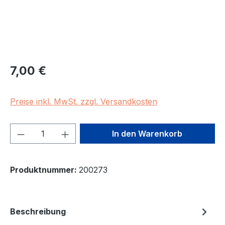
Regulärer Preis:
7,00 €
Preise inkl. MwSt. zzgl. Versandkosten
Produkt Anzahl: Gib den gewünschten We
In den Warenkorb
Produktnummer:
200273
Beschreibung