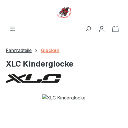
Zum Hauptinhalt springen
Ware
Fahrradteile
Glocken
XLC Kinderglocke
Bildergalerie überspringen