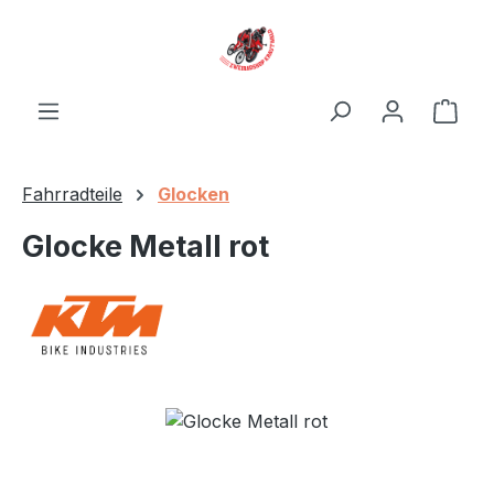
Zum Hauptinhalt springen
Ware
Fahrradteile
Glocken
Glocke Metall rot
Bildergalerie überspringen