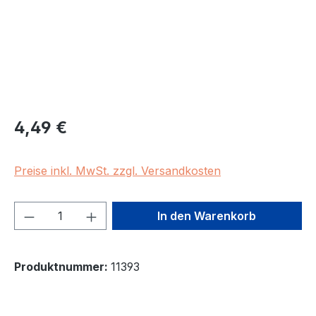
Regulärer Preis:
4,49 €
Preise inkl. MwSt. zzgl. Versandkosten
Produkt Anzahl: Gib den gewünschten We
In den Warenkorb
Produktnummer:
11393