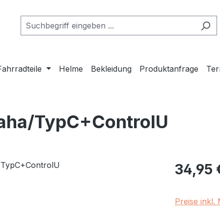
Fahrradteile
Helme
Bekleidung
Produktanfrage
Ter
maha/TypC+ControlU
Regulärer Pr
34,95 
Preise inkl