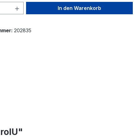
 Anzahl: Gib den gewünschten Wert ein 
In den Warenkorb
mmer:
202835
rolU"