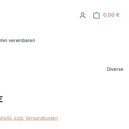
0,00 €
Ware
min vereinbaren
Diverse
eis:
€
. MwSt. zzgl. Versandkosten