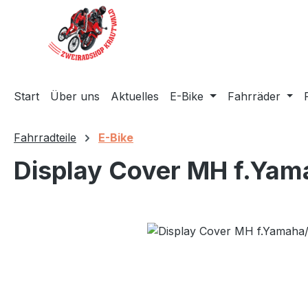
m Hauptinhalt springen
Zur Suche springen
Zur Hauptnavigation springen
Start
Über uns
Aktuelles
E-Bike
Fahrräder
Fahrradteile
E-Bike
Display Cover MH f.Ya
Bildergalerie überspringen