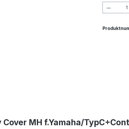
Produkt
Produktnu
ay Cover MH f.Yamaha/TypC+Cont