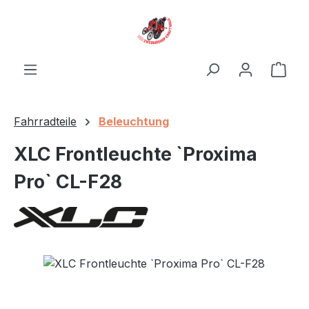
Zum Hauptinhalt springen
Ware
Fahrradteile
Beleuchtung
XLC Frontleuchte `Proxima
Pro` CL-F28
Bildergalerie überspringen