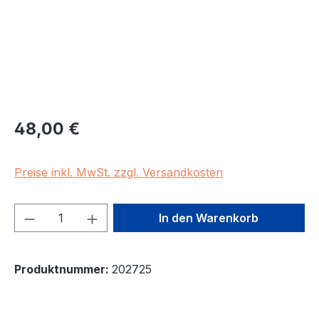
Regulärer Preis:
48,00 €
Preise inkl. MwSt. zzgl. Versandkosten
Produkt Anzahl: Gib den gewünschten We
In den Warenkorb
Produktnummer:
202725