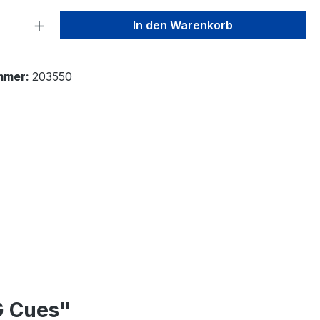
 Anzahl: Gib den gewünschten Wert ein 
In den Warenkorb
mmer:
203550
G Cues"