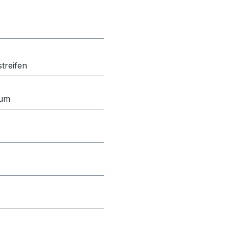
treifen
ium