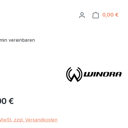
0,00 €
Ware
min vereinbaren
eis:
00 €
. MwSt. zzgl. Versandkosten