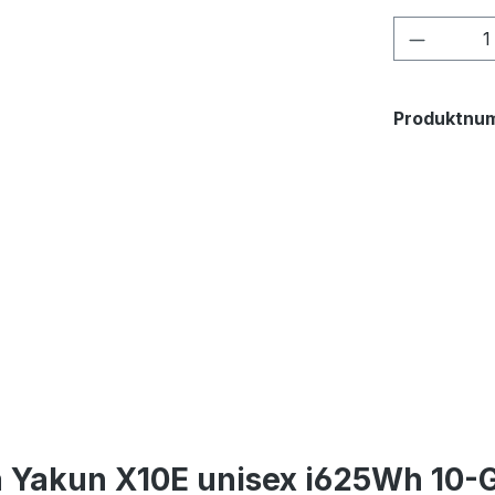
Produkt
Produktnu
 Yakun X10E unisex i625Wh 10-