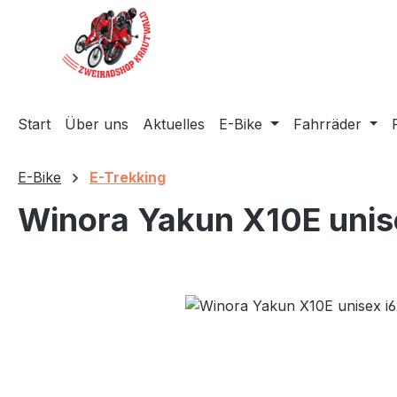
m Hauptinhalt springen
Zur Suche springen
Zur Hauptnavigation springen
Start
Über uns
Aktuelles
E-Bike
Fahrräder
E-Bike
E-Trekking
Winora Yakun X10E uni
Bildergalerie überspringen