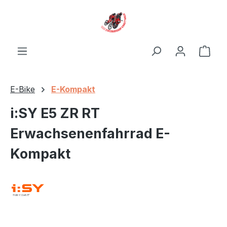
Zum Hauptinhalt springen
Ware
E-Bike
E-Kompakt
i:SY E5 ZR RT
Erwachsenenfahrrad E-
Kompakt