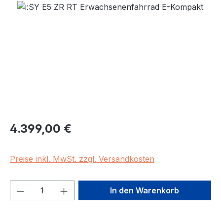
Bildergalerie überspringen
Regulärer Preis:
4.399,00 €
Preise inkl. MwSt. zzgl. Versandkosten
Produkt Anzahl: Gib den gewünschten We
In den Warenkorb