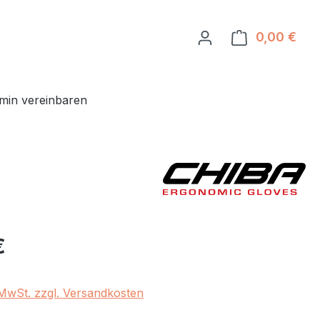
0,00 €
Ware
min vereinbaren
eis:
€
. MwSt. zzgl. Versandkosten