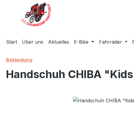
m Hauptinhalt springen
Zur Suche springen
Zur Hauptnavigation springen
Start
Über uns
Aktuelles
E-Bike
Fahrräder
Bekleidung
Handschuh CHIBA "Kids
Bildergalerie überspringen