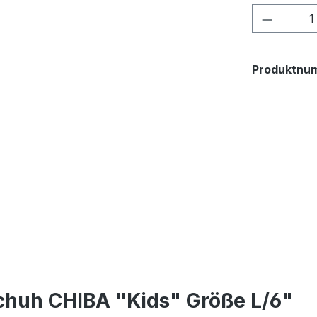
Produkt
Produktnu
chuh CHIBA "Kids" Größe L/6"