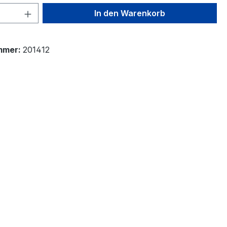
 Anzahl: Gib den gewünschten Wert ein 
In den Warenkorb
mmer:
201412