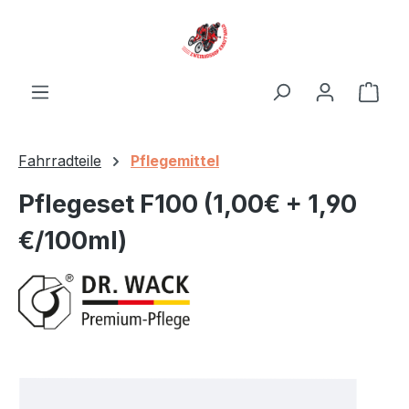
Zum Hauptinhalt springen
Ware
Fahrradteile
Pflegemittel
Pflegeset F100 (1,00€ + 1,90
€/100ml)
Bildergalerie überspringen