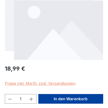
Regulärer Preis:
18,99 €
Preise inkl. MwSt. zzgl. Versandkosten
Produkt Anzahl: Gib den gewünschten We
In den Warenkorb