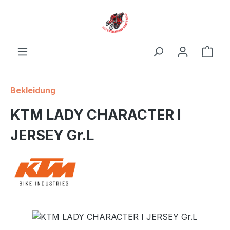
Zum Hauptinhalt springen
Ware
Bekleidung
KTM LADY CHARACTER I
JERSEY Gr.L
Bildergalerie überspringen