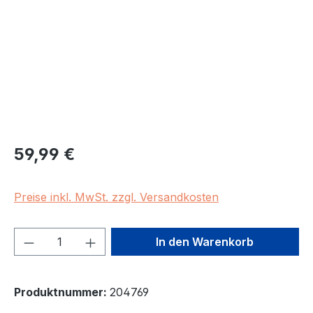
Regulärer Preis:
59,99 €
Preise inkl. MwSt. zzgl. Versandkosten
Produkt Anzahl: Gib den gewünschten We
In den Warenkorb
Produktnummer:
204769