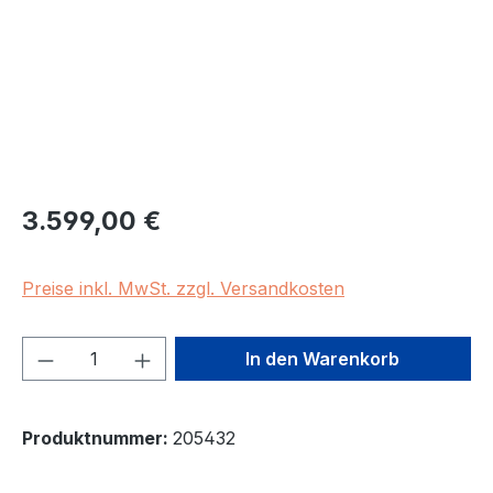
Regulärer Preis:
3.599,00 €
Preise inkl. MwSt. zzgl. Versandkosten
Produkt Anzahl: Gib den gewünschten We
In den Warenkorb
Produktnummer:
205432