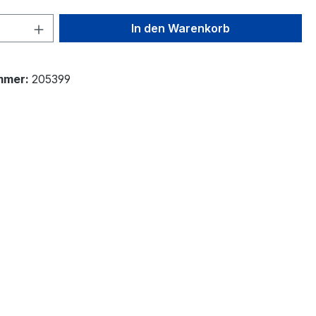
 Anzahl: Gib den gewünschten Wert ein 
In den Warenkorb
mmer:
205399