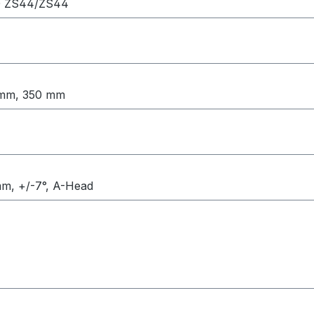
110 ZS44/ZS44
0 mm, 350 mm
mm, +/-7°, A-Head