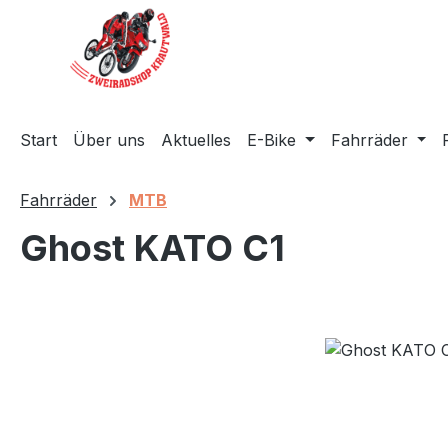
m Hauptinhalt springen
Zur Suche springen
Zur Hauptnavigation springen
Start
Über uns
Aktuelles
E-Bike
Fahrräder
Fahrräder
MTB
Ghost KATO C1
Bildergalerie überspringen