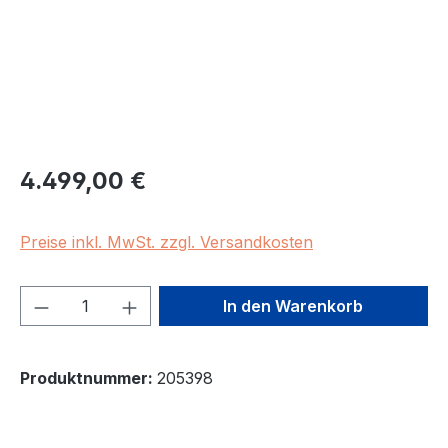
Regulärer Preis:
4.499,00 €
Preise inkl. MwSt. zzgl. Versandkosten
Produkt Anzahl: Gib den gewünschten We
In den Warenkorb
Produktnummer:
205398