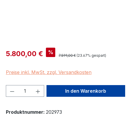
Verkaufspreis:
%
5.800,00 €
Regulärer Preis:
7.599,00 €
(23.67% gespart)
Preise inkl. MwSt. zzgl. Versandkosten
Produkt Anzahl: Gib den gewünschten We
In den Warenkorb
Produktnummer:
202973