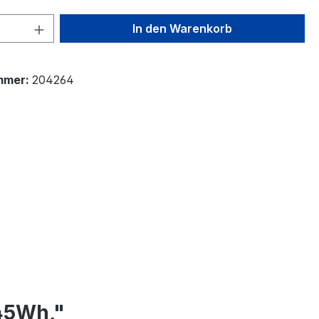
 Anzahl: Gib den gewünschten Wert ein 
In den Warenkorb
mmer:
204264
545Wh,"