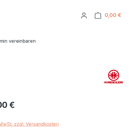
0,00 €
Ware
min vereinbaren
eis:
00 €
. MwSt. zzgl. Versandkosten