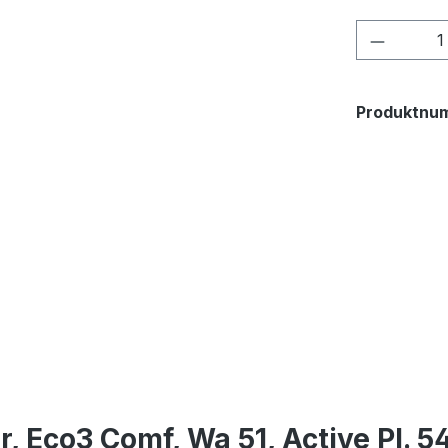
Produkt
Produktnu
, Eco3 Comf, Wa 51, Active Pl. 