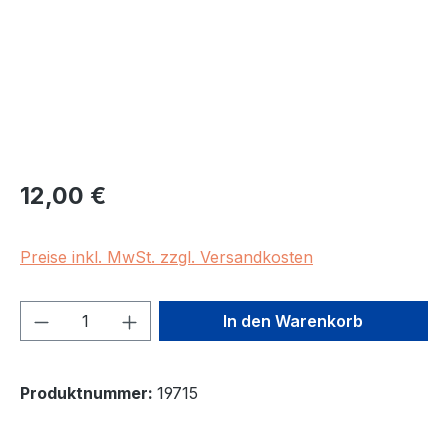
Regulärer Preis:
12,00 €
Preise inkl. MwSt. zzgl. Versandkosten
Produkt Anzahl: Gib den gewünschten We
In den Warenkorb
Produktnummer:
19715